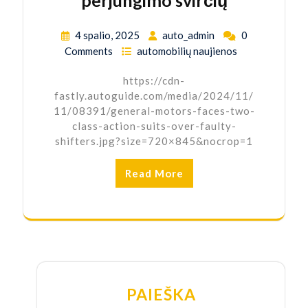
perjungimo svirčių
4 spalio, 2025
auto_admin
0
Comments
automobilių naujienos
https://cdn-
fastly.autoguide.com/media/2024/11/
11/08391/general-motors-faces-two-
class-action-suits-over-faulty-
shifters.jpg?size=720×845&nocrop=1
Read More
PAIEŠKA