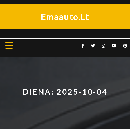
Skip
to
Emaauto.lt
content
Open
Button
DIENA:
2025-10-04