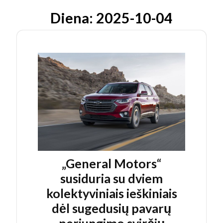
Diena:
2025-10-04
„General Motors“
susiduria su dviem
kolektyviniais ieškiniais
dėl sugedusių pavarų