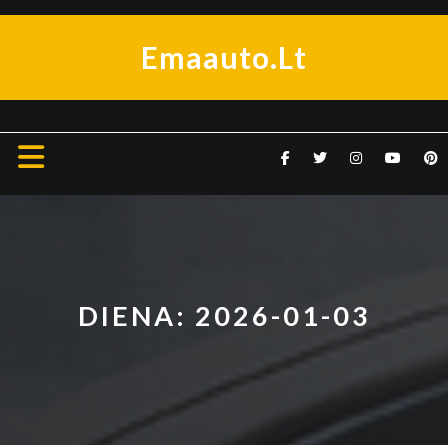
Skip
to
Emaauto.lt
content
Open
Button
DIENA:
2026-01-03