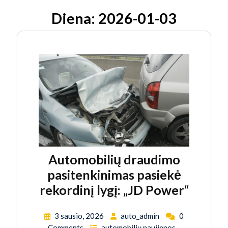
Diena:
2026-01-03
Automobilių draudimo
pasitenkinimas pasiekė
rekordinį lygį: „JD Power“
3 sausio, 2026
auto_admin
0
Comments
automobilių naujienos