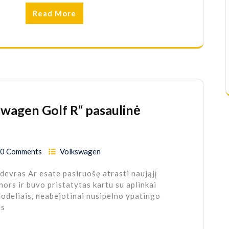
Read More
swagen Golf R“ pasaulinė
0 Comments
Volkswagen
evras Ar esate pasiruošę atrasti naująjį
ors ir buvo pristatytas kartu su aplinkai
odeliais, neabejotinai nusipelno ypatingo
as