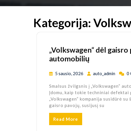
Kategorija:
Volks
„Volkswagen“ dėl gaisro
automobilių
5 sausio, 2026
auto_admin
0
Smalsus žvilgsnis į „Volkswagen“ aut
Įdomu, kaip tokie techniniai defektai 
„Volkswagen“ kompanija susidūrė su š
gaisro pavojų, susijusį su
Read More