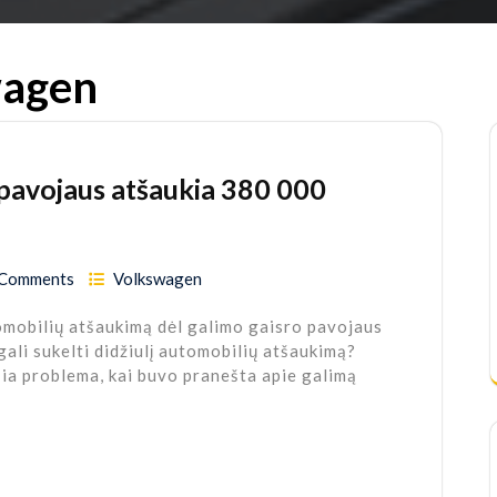
wagen
 pavojaus atšaukia 380 000
 Comments
Volkswagen
omobilių atšaukimą dėl galimo gaisro pavojaus
gali sukelti didžiulį automobilių atšaukimą?
ia problema, kai buvo pranešta apie galimą