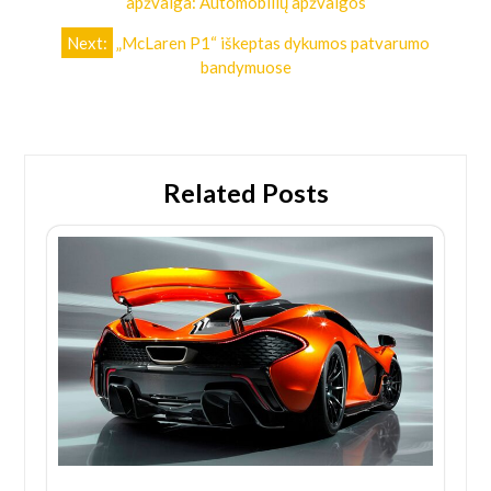
apžvalga: Automobilių apžvalgos
įrašų
Next:
„McLaren P1“ iškeptas dykumos patvarumo
bandymuose
Related Posts