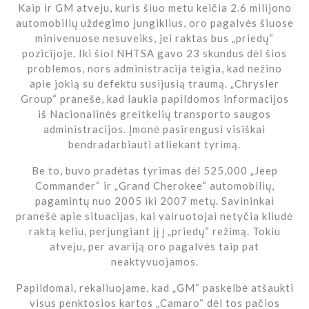
Kaip ir GM atveju, kuris šiuo metu keičia 2.6 milijono
automobilių uždegimo jungiklius, oro pagalvės šiuose
minivenuose nesuveiks, jei raktas bus „priedų“
pozicijoje. Iki šiol NHTSA gavo 23 skundus dėl šios
problemos, nors administracija teigia, kad nežino
apie jokią su defektu susijusią traumą. „Chrysler
Group“ pranešė, kad laukia papildomos informacijos
iš Nacionalinės greitkelių transporto saugos
administracijos. Įmonė pasirengusi visiškai
bendradarbiauti atliekant tyrimą.
Be to, buvo pradėtas tyrimas dėl 525,000 „Jeep
Commander“ ir „Grand Cherokee“ automobilių,
pagamintų nuo 2005 iki 2007 metų. Savininkai
pranešė apie situacijas, kai vairuotojai netyčia kliudė
raktą keliu, perjungiant jį į „priedų“ režimą. Tokiu
atveju, per avariją oro pagalvės taip pat
neaktyvuojamos.
Papildomai, rekaliuojame, kad „GM“ paskelbė atšaukti
visus penktosios kartos „Camaro“ dėl tos pačios