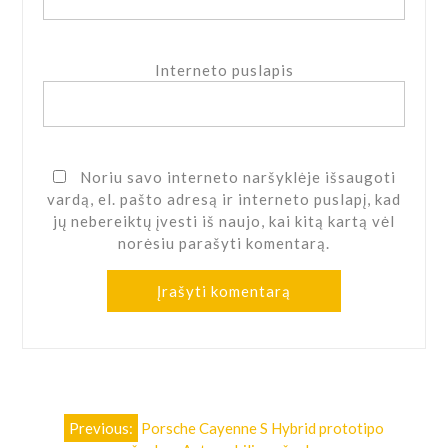
Interneto puslapis
Noriu savo interneto naršyklėje išsaugoti
vardą, el. pašto adresą ir interneto puslapį, kad
jų nebereiktų įvesti iš naujo, kai kitą kartą vėl
norėsiu parašyti komentarą.
Navigacija
Previous:
Porsche Cayenne S Hybrid prototipo
tarp