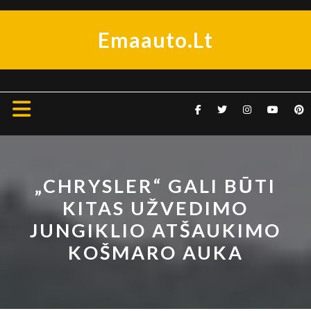
Skip
to
Emaauto.lt
content
Open
Button
„CHRYSLER“ GALI BŪTI
KITAS UŽVEDIMO
JUNGIKLIO ATŠAUKIMO
KOŠMARO AUKA