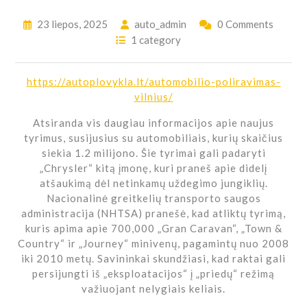
23 liepos, 2025
auto_admin
0 Comments
1 category
https://autoplovykla.lt/automobilio-poliravimas-
vilnius/
Atsiranda vis daugiau informacijos apie naujus
tyrimus, susijusius su automobiliais, kurių skaičius
siekia 1.2 milijono. Šie tyrimai gali padaryti
„Chrysler“ kitą įmonę, kuri praneš apie didelį
atšaukimą dėl netinkamų uždegimo jungiklių.
Nacionalinė greitkelių transporto saugos
administracija (NHTSA) pranešė, kad atliktų tyrimą,
kuris apima apie 700,000 „Gran Caravan“, „Town &
Country“ ir „Journey“ minivenų, pagamintų nuo 2008
iki 2010 metų. Savininkai skundžiasi, kad raktai gali
persijungti iš „eksploatacijos“ į „priedų“ režimą
važiuojant nelygiais keliais.