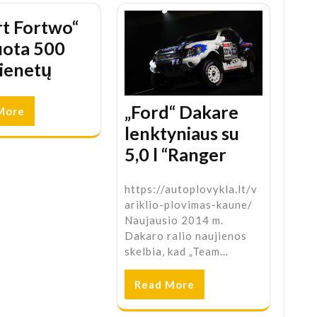
t Fortwo“
uota 500
ienetų
„Ford“ Dakare
More
lenktyniaus su
5,0 l “Ranger
https://autoplovykla.lt/v
ariklio-plovimas-kaune/
Naujausio 2014 m.
Dakaro ralio naujienos
skelbia, kad „Team…
Read More