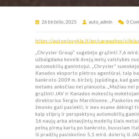
26 birželio, 2025
auto_admin
0 Com
https://autoplovykla.lt/en/carwashes/vilniu
„Chrysler Group“ sugebėjo grąžinti 7,6 mlrd
užbaigdama beveik dvejų metų valstybės nuo
automobilių gamintojui. „Chrysler“ sumokėjo 5
Kanados eksporto plėtros agentūrai, taip ba
bankroto 2009 m. birželį. Įspūdinga, kad gam
metams anksčiau nei planuota. „Mažiau nei p
grąžinti JAV ir Kanados mokesčių mokėtojams
direktorius Sergio Marchionne. „Paskolos mu
žmonės gali pasiekti, ir mes esame dėkingi ti
kaip stiprų ir perspektyvų automobilių gami
16 naujų arba atnaujintų modelių šiais meta
pelną pirmą kartą po bankroto, buvusiam Ital
iš pradžių pasiskolino 5,1 mlrd. dolerių iš JA