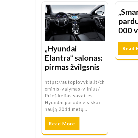
„Smar
pard
000 v
„Hyundai
Read 
Elantra“ salonas:
pirmas žvilgsnis
https://autoplovykla.lt/ch
eminis-valymas-vilnius/
Prieš kelias savaites
Hyundai parodė visiškai
naują 2011 metų…
Read More