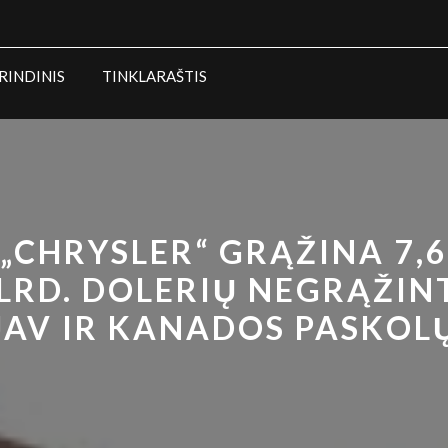
RINDINIS
TINKLARAŠTIS
„CHRYSLER“ GRĄŽINA 7,6
LRD. DOLERIŲ NEGRĄŽIN
JAV IR KANADOS PASKOL