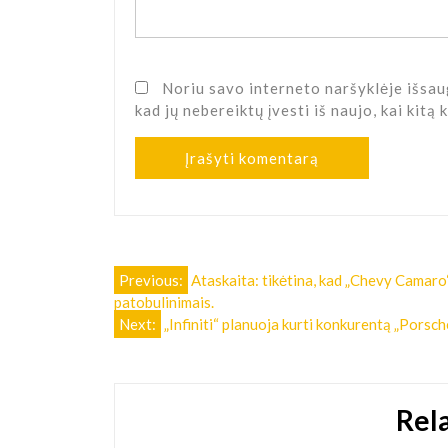
Noriu savo interneto naršyklėje išsaug
kad jų nebereiktų įvesti iš naujo, kai kitą
Navigacija
Previous:
Ataskaita: tikėtina, kad „Chevy Camaro
patobulinimais.
tarp
Next:
„Infiniti“ planuoja kurti konkurentą „Porsch
įrašų
Rel