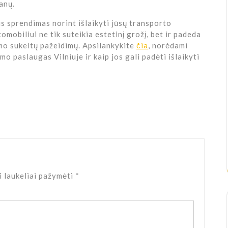
anų.
s sprendimas norint išlaikyti jūsų transporto
mobiliui ne tik suteikia estetinį grožį, bet ir padeda
mo sukeltų pažeidimų. Apsilankykite
čia
, norėdami
o paslaugas Vilniuje ir kaip jos gali padėti išlaikyti
i laukeliai pažymėti
*