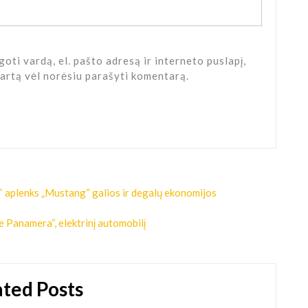
oti vardą, el. pašto adresą ir interneto puslapį,
 kartą vėl norėsiu parašyti komentarą.
“ aplenks „Mustang“ galios ir degalų ekonomijos
e Panamera“, elektrinį automobilį
ated Posts