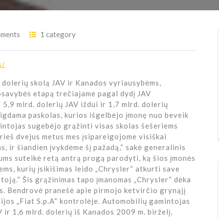
ments
1 category
s/
. dolerių skolą JAV ir Kanados vyriausybėms,
savybės etapą trečiajame pagal dydį JAV
,9 mlrd. dolerių JAV iždui ir 1,7 mlrd. dolerių
igdama paskolas, kurios išgelbėjo įmonę nuo beveik
intojas sugebėjo grąžinti visas skolas šešeriems
rieš dvejus metus mes įsipareigojome visiškai
, ir šiandien įvykdėme šį pažadą,“ sakė generalinis
ms suteikė retą antrą progą parodyti, ką šios įmonės
ems, kurių įsikišimas leido „Chrysler“ atkurti save
ntoją.“ Šis grąžinimas tapo įmanomas „Chrysler“ dėka
is. Bendrovė pranešė apie pirmojo ketvirčio grynąjį
ijos „Fiat S.p.A“ kontrolėje. Automobilių gamintojas
V ir 1,6 mlrd. dolerių iš Kanados 2009 m. birželį,