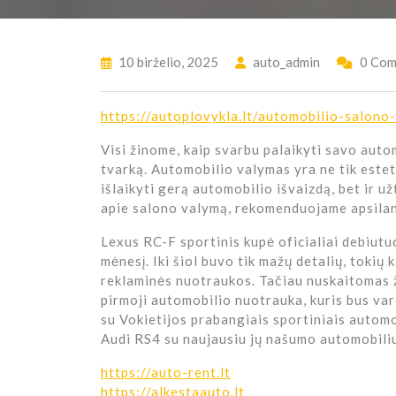
10 birželio, 2025
auto_admin
0 Com
https://autoplovykla.lt/automobilio-salono
Visi žinome, kaip svarbu palaikyti savo autom
tvarką. Automobilio valymas yra ne tik esteti
išlaikyti gerą automobilio išvaizdą, bet ir už
apie salono valymą, rekomenduojame apsila
Lexus RC-F sportinis kupė oficialiai debiut
mėnesį. Iki šiol buvo tik mažų detalių, tokių 
reklaminės nuotraukos. Tačiau nuskaitomas ž
pirmoji automobilio nuotrauka, kuris bus va
su Vokietijos prabangiais sportiniais auto
Audi RS4 su naujausiu jų našumo automobili
https://auto-rent.lt
https://alkestaauto.lt