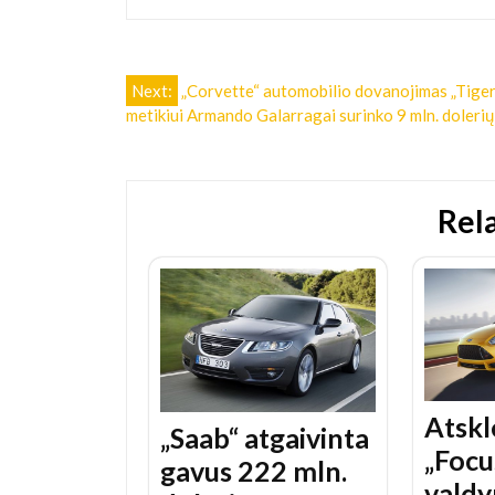
Navigacija
Next:
„Corvette“ automobilio dovanojimas „Tige
metikiui Armando Galarragai surinko 9 mln. doleri
tarp
įrašų
Rel
Atskl
„Saab“ atgaivinta
„Focu
gavus 222 mln.
vald