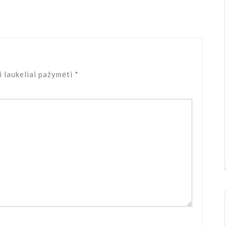
i laukeliai pažymėti
*