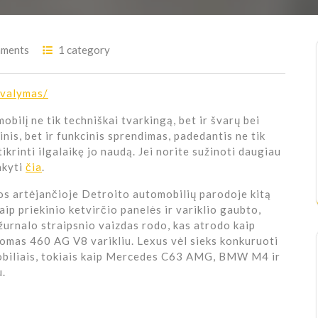
ments
1 category
-valymas/
obilį ne tik techniškai tvarkingą, bet ir švarų bei
nis, bet ir funkcinis sprendimas, padedantis ne tik
tikrinti ilgalaikę jo naudą. Jei norite sužinoti daugiau
nkyti
čia
.
uos artėjančioje Detroito automobilių parodoje kitą
kaip priekinio ketvirčio panelės ir variklio gaubto,
urnalo straipsnio vaizdas rodo, kas atrodo kaip
romas 460 AG V8 varikliu. Lexus vėl sieks konkuruoti
mobiliais, tokiais kaip Mercedes C63 AMG, BMW M4 ir
u.