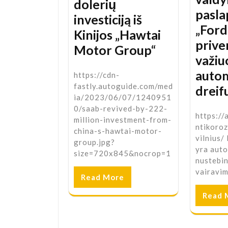
dolerių
pasla
investiciją iš
„Ford“
Kinijos „Hawtai
prive
Motor Group“
važiu
autom
https://cdn-
fastly.autoguide.com/med
dreif
ia/2023/06/07/1240951
0/saab-revived-by-222-
https://
million-investment-from-
ntikoro
china-s-hawtai-motor-
vilnius/
group.jpg?
yra auto
size=720x845&nocrop=1
nustebi
vairavi
Read More
Read 