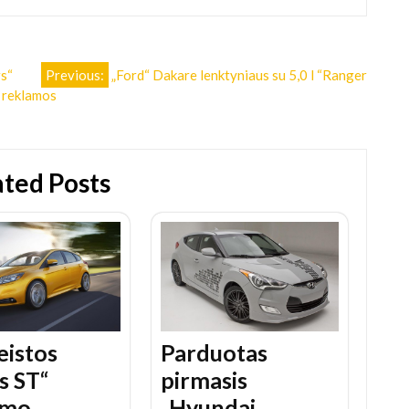
rs“
Previous:
„Ford“ Dakare lenktyniaus su 5,0 l “Ranger
ų reklamos
ated Posts
eistos
Parduotas
s ST“
pirmasis
ymo
„Hyundai