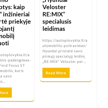
ptys: kaip
Veloster
 inžinieriai
RE:MIX“
rtė priekyje
specialusis
ojantį
leidimas
obilį
https://autoplovykla.lt/a
uoti
utomobilio-poliravimas/
Hyundai pristatė savo
autoplovykla.lt/a
pirmąjį specialųjį leidinį
zinis-padengimas-
„RE:MIX“ Veloster per…
 Ford Focus ST
mobilis, kuris
Read More
na savo
mo…
More