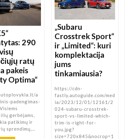
„Subaru
K5“
Crosstrek Sport“
atytas: 290
ir „Limited“: kuri
 visų
komplektacija
čiųjų ratų
jums
a pakeis
tinkamiausia?
ty Optima“
https://cdn-
autoplovykla.lt/a
fastly.autoguide.com/med
zinis-padengimas-
ia/2023/12/01/12161/2
 Visiems
024-subaru-crosstrek-
ilių gerbėjams,
sport-vs-limited-which-
ekia patikimų ir
trim-is-right-for-
vių sprendimų,…
you.jpg?
size=720x845&nocrop=1