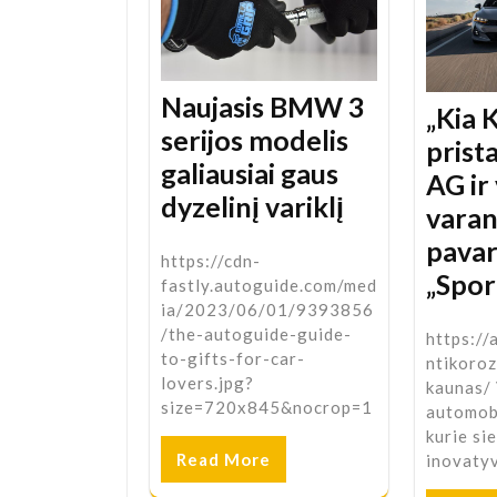
Naujasis BMW 3
„Kia 
serijos modelis
prist
galiausiai gaus
AG ir
dyzelinį variklį
varan
pavar
https://cdn-
„Spor
fastly.autoguide.com/med
ia/2023/06/01/9393856
/the-autoguide-guide-
https://
to-gifts-for-car-
ntikoro
lovers.jpg?
kaunas/
size=720x845&nocrop=1
automob
kurie si
Read More
inovaty