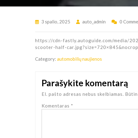
3 spalio, 2025
auto_admin
0 Comme
https://cdn-fastly.autoguide.com/media/2
scooter-half-car.jpg?size=720×845&nocro
Category:
automobilių naujienos
Parašykite komentarą
El. pašto adresas nebus skelbiamas.
Būtin
Komentaras
*