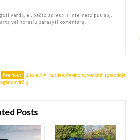
oti vardą, el. pašto adresą ir interneto puslapį,
 kartą vėl norėsiu parašyti komentarą.
Previous:
„Lexus NX“ nusileis Pekino automobilių parodoje
ungimo svirčių
ated Posts