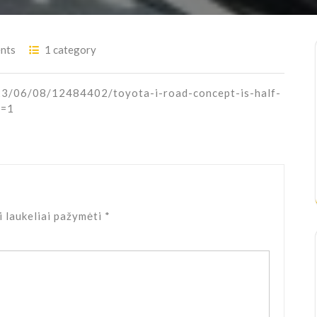
nts
1 category
023/06/08/12484402/toyota-i-road-concept-is-half-
p=1
i laukeliai pažymėti
*