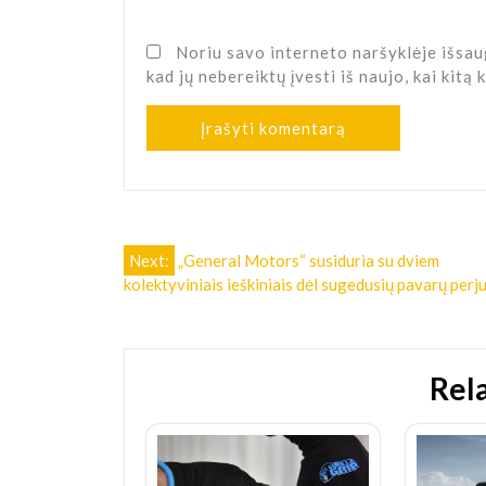
Noriu savo interneto naršyklėje išsaug
kad jų nebereiktų įvesti iš naujo, kai kitą
Navigacija
Next:
„General Motors“ susiduria su dviem
kolektyviniais ieškiniais dėl sugedusių pavarų perj
tarp
įrašų
Rel