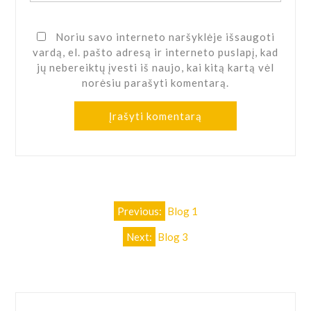
Noriu savo interneto naršyklėje išsaugoti
vardą, el. pašto adresą ir interneto puslapį, kad
jų nebereiktų įvesti iš naujo, kai kitą kartą vėl
norėsiu parašyti komentarą.
Navigacija
Previous:
Blog 1
tarp
Next:
Blog 3
įrašų