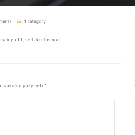
ments
1 category
scing elit, sed do eiusmod.
i laukeliai pažymėti
*