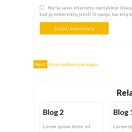
Noriu savo interneto naršyklėje išsaug
kad jų nebereiktų įvesti iš naujo, kai kitą
Navigacija
Next:
Visos skalbimo paslaugos
tarp
įrašų
Rel
Blog 2
Blog 
Lorem ipsum dolor sit
Lorem ip