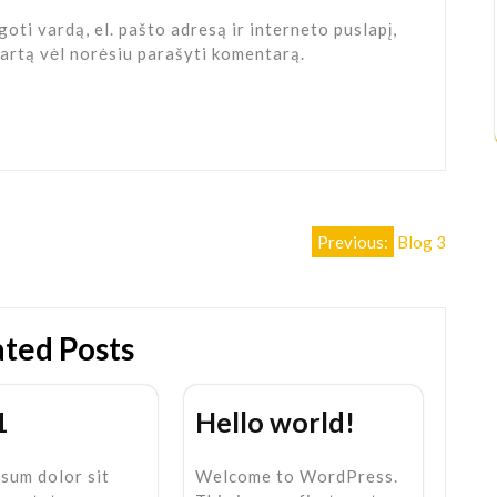
oti vardą, el. pašto adresą ir interneto puslapį,
 kartą vėl norėsiu parašyti komentarą.
Previous:
Blog 3
ated Posts
1
Hello world!
sum dolor sit
Welcome to WordPress.